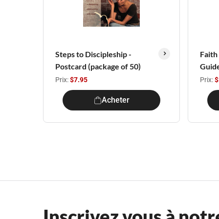
Steps to Discipleship -
Faith
Postcard (package of 50)
Guide
Prix:
$7.95
Prix:
$
Acheter
Inscrivez vous à notr