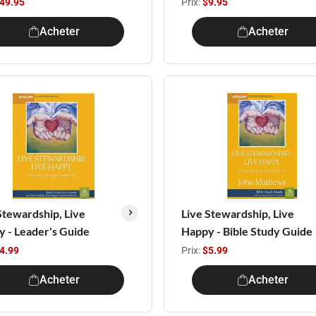
49.95
Prix:
$9.95
Acheter
Acheter
Stewardship, Live
Live Stewardship, Live
 - Leader's Guide
Happy - Bible Study Guide
4.99
Prix:
$5.99
Acheter
Acheter