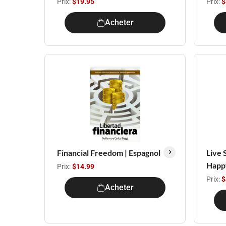
Prix:
$19.95
Prix:
$
Acheter
Financial Freedom | Espagnol
Live 
Happy
Prix:
$14.99
Prix:
$
Acheter