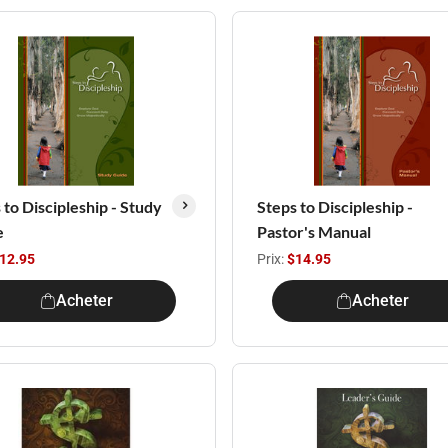
 to Discipleship - Study
Steps to Discipleship -
e
Pastor's Manual
12.95
Prix:
$14.95
Acheter
Acheter