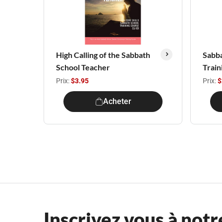
High Calling of the Sabbath
Sabba
School Teacher
Train
Prix:
$3.95
Prix:
$
Acheter
Inscrivez vous à notr