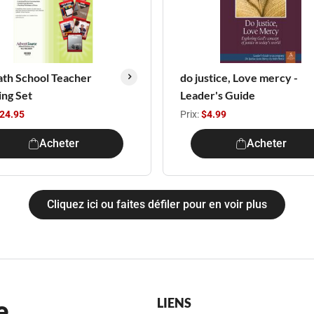
th School Teacher
do justice, Love mercy -
ing Set
Leader's Guide
24.95
Prix:
$4.99
Acheter
Acheter
Cliquez ici ou faites défiler pour en voir plus
e
LIENS