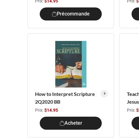
Prix:
$14.95
Prix:
$
Précommande
How to Interpret Scripture
Teach
2Q2020 BB
Jesus
Prix:
$14.95
Prix:
$
Acheter